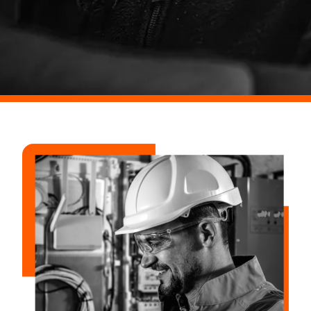
para todo o Brasil
.
A ALW, sediada em Osasco, atua com instalações e
infraestrutura elétrica para empresas e indústrias em todo o
território nacional.
SOLICITAR ORÇAMENTO