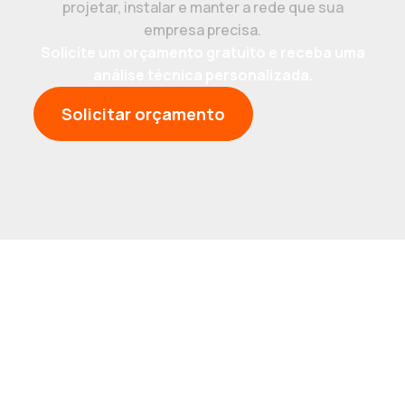
projetar, instalar e manter a rede que sua
empresa precisa.
Solicite um orçamento gratuito e receba uma
análise técnica personalizada.
Solicitar orçamento
Institucional
Nossas Redes
Sobre Nós