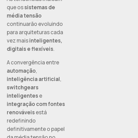
que os
sistemas de
média tensão
continuarão evoluindo
para arquiteturas cada
vez mais
inteligentes,
digitais e flexíveis
.
A convergência entre
automação
,
inteligência artificial
,
switchgears
inteligentes
e
integração com fontes
renováveis
está
redefinindo
definitivamente o papel
da média tensão no