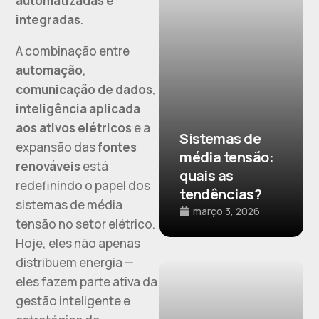
automatizadas e
integradas
.
A combinação entre
automação
,
comunicação de dados
,
inteligência aplicada
aos ativos elétricos
e a
Sistemas de
expansão das
fontes
média tensão:
renováveis
está
quais as
redefinindo o papel dos
tendências?
sistemas de média
março 3, 2026
tensão no setor elétrico.
Hoje, eles não apenas
distribuem energia —
eles fazem parte ativa da
gestão inteligente e