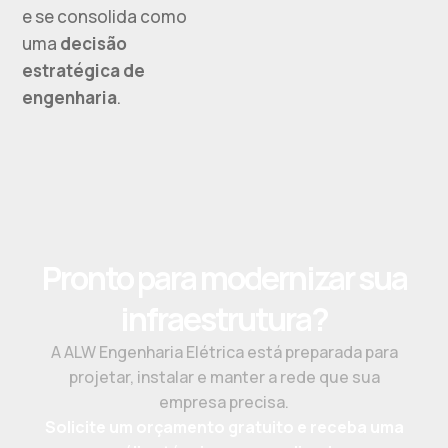
e se consolida como
uma
decisão
estratégica de
engenharia
.
Pronto para modernizar sua
infraestrutura?
A ALW Engenharia Elétrica está preparada para
projetar, instalar e manter a rede que sua
empresa precisa.
Solicite um orçamento gratuito e receba uma