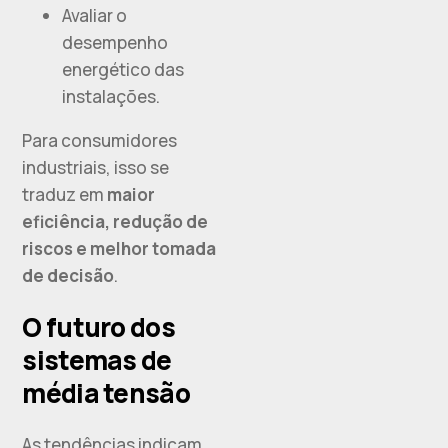
Avaliar o
desempenho
energético das
instalações.
Para consumidores
industriais, isso se
traduz em
maior
eficiência, redução de
riscos e melhor tomada
de decisão
.
O futuro dos
sistemas de
média tensão
As tendências indicam