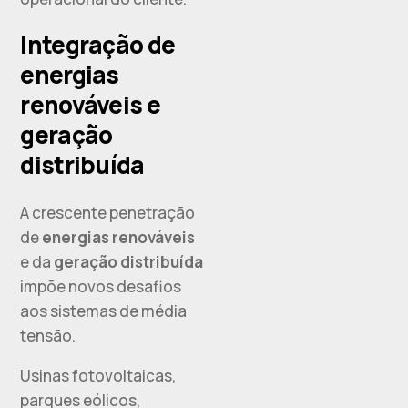
Integração de
energias
renováveis e
geração
distribuída
A crescente penetração
de
energias renováveis
e da
geração distribuída
impõe novos desafios
aos sistemas de média
tensão.
Usinas fotovoltaicas,
parques eólicos,